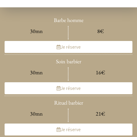
Barbe homme
30mn
8€
Je réserve
Soin barbier
30mn
16€
Je réserve
Rituel barbier
30mn
21€
Je réserve